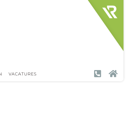


N
VACATURES