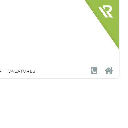


N
VACATURES