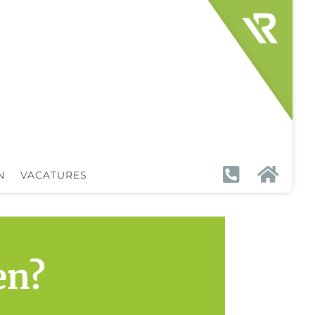


N
VACATURES
en?