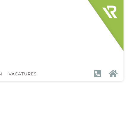


N
VACATURES