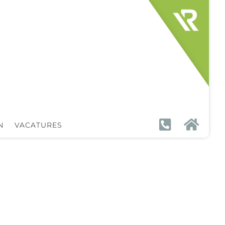


N
VACATURES