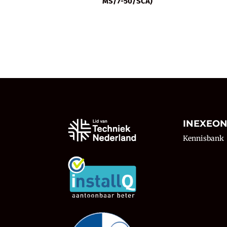
MS/7-50/SCA)
INEXEO
Kennisbank