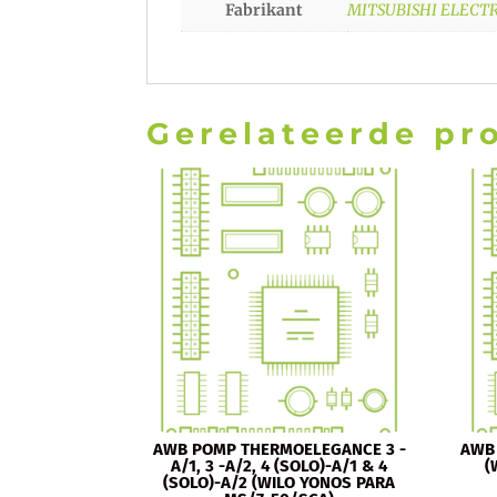
Fabrikant
MITSUBISHI ELECT
Gerelateerde pr
AWB POMP THERMOELEGANCE 3 -
AWB
A/1, 3 -A/2, 4 (SOLO)-A/1 & 4
(
(SOLO)-A/2 (WILO YONOS PARA