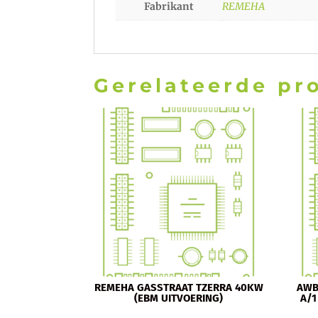
Fabrikant
REMEHA
Gerelateerde pr
REMEHA GASSTRAAT TZERRA 40KW
AWB
(EBM UITVOERING)
A/1