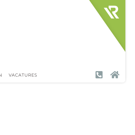


N
VACATURES