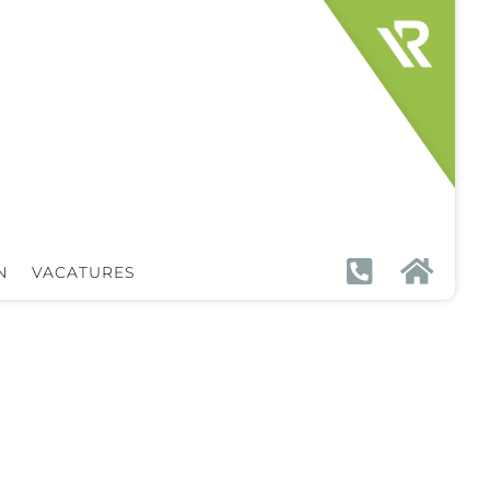


N
VACATURES