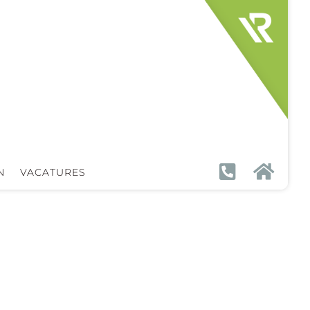


N
VACATURES