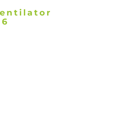
entilator
16