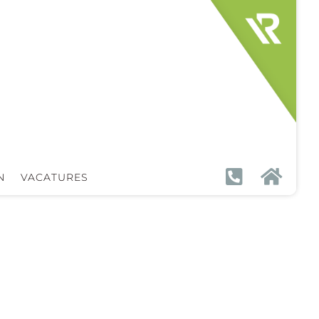


N
VACATURES