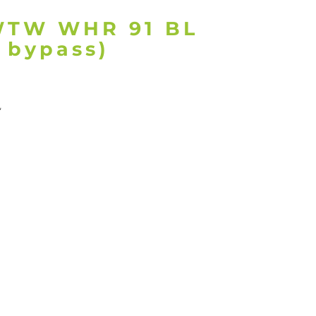
WTW WHR 91 BL
 bypass)
L