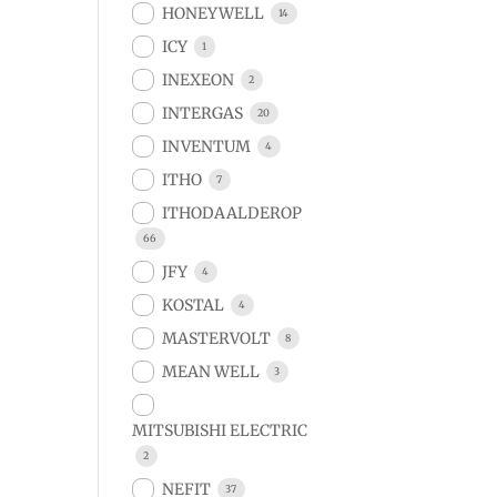
HONEYWELL
14
ICY
1
INEXEON
2
INTERGAS
20
INVENTUM
4
ITHO
7
ITHODAALDEROP
66
JFY
4
KOSTAL
4
MASTERVOLT
8
MEAN WELL
3
MITSUBISHI ELECTRIC
2
NEFIT
37