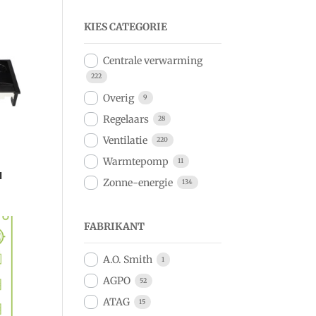
KIES CATEGORIE
Centrale verwarming
222
Overig
9
Regelaars
28
Ventilatie
220
Warmtepomp
11
I
Zonne-energie
134
FABRIKANT
A.O. Smith
1
AGPO
52
ATAG
15