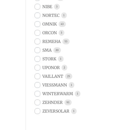
NIBE
3
NORTEC
1
OMNIK
43
ORCON
3
REMEHA
53
SMA
20
STORK
1
UPONOR
2
VAILLANT
25
VIESSMANN
1
WINTERWARM
1
ZEHNDER
91
ZEVERSOLAR
1