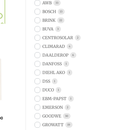
AWB
33
BOSCH
13
BRINK
22
BUVA
3
CENTROSOLAR
2
CLIMARAD
4
DAALDEROP
6
DANFOSS
1
DIEHL AKO
1
DSS
1
DUCO
1
EBM-PAPST
1
EMERSON
2
GOODWE
30
00
GROWATT
19