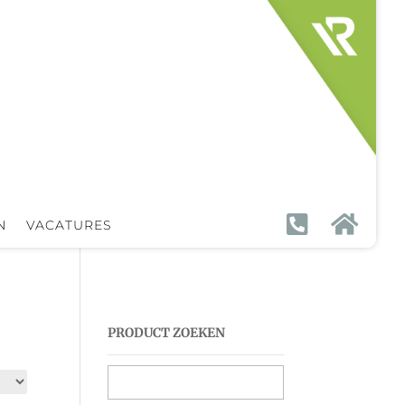


N
VACATURES
PRODUCT ZOEKEN