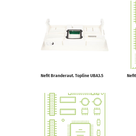
Nefit Branderaut. Topline UBA3.5
Nefi