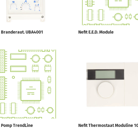
t Branderaut. UBA4001
Nefit E.E.D. Module
t Pomp TrendLine
Nefit Thermostaat Moduline 1